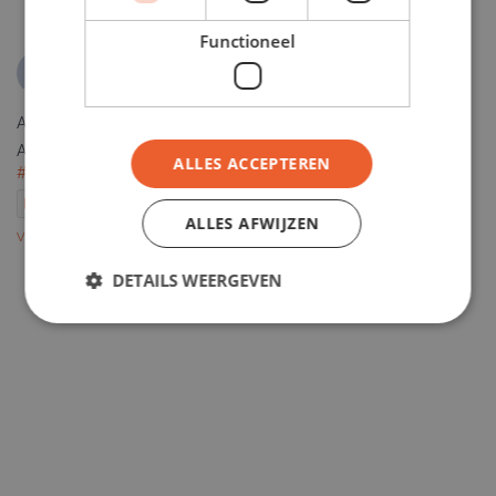
Functioneel
SDBvloeren
5 months ago
Appartement in Breda voorzien van de Belakos Palazzo kl 710
Afgewerkt met een witte mdf plint.
#belakosflooring
ALLES ACCEPTEREN
#breda
#pvcvloer
Photo
ALLES AFWIJZEN
View on Facebook
·
Share
DETAILS WEERGEVEN