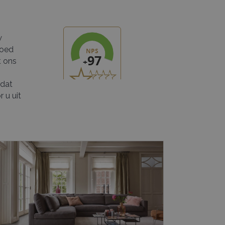
w
goed
t ons
 dat
 u uit