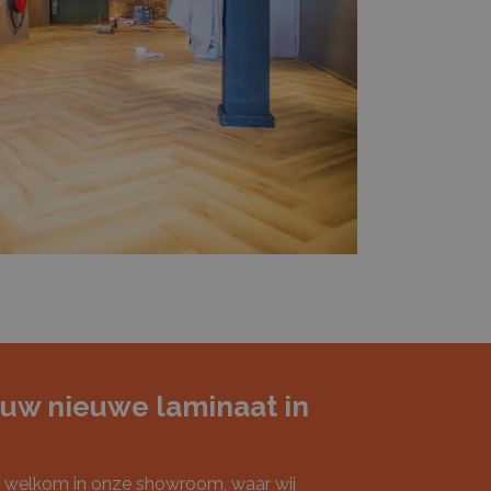
uw nieuwe laminaat in
te welkom in onze showroom, waar wij