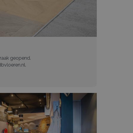
praak geopend.
bvloeren.nl
.