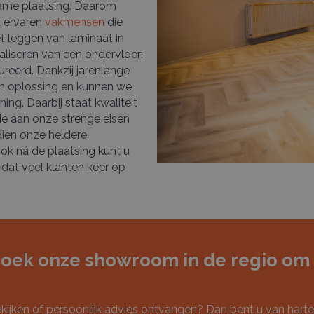
wame plaatsing. Daarom
t ervaren
vakmensen
die
t leggen van laminaat in
aliseren van een ondervloer:
reerd. Dankzij jarenlange
en oplossing en kunnen we
ing. Daarbij staat kwaliteit
ie aan onze strenge eisen
ien onze heldere
ok ná de plaatsing kunt u
dat veel klanten keer op
oek onze showroom in de regio om 
bekijken of persoonlijk advies ontvangen? Dan bent u van har