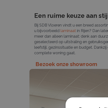
Een ruime keuze aan stij
Bij SDB Vloeren vindt u een breed assortime
u bijvoorbeeld
laminaat
in Rijen? Dan late
meer dan alleen laminaat: denk aan duurza
geselecteerd op uitstraling en gebruiksge
leefstijl, gezinssituatie en budget. Dankz
complete woning gaat.
Bezoek onze showroom