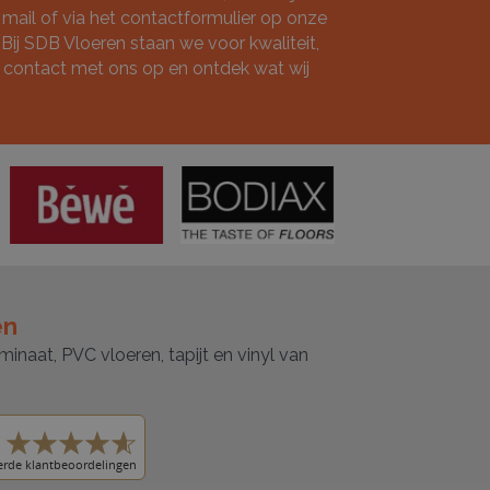
mail of via het
contactformulier
op onze
ij SDB Vloeren staan we voor kwaliteit,
 contact met ons op en ontdek wat wij
en
minaat, PVC vloeren, tapijt en vinyl van