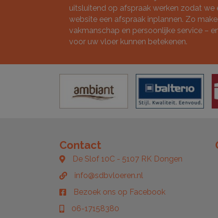
uitsluitend op afspraak werken zodat we e
website een afspraak inplannen. Zo maken
vakmanschap en persoonlijke service – e
voor uw vloer kunnen betekenen.
Contact
De Slof 10C - 5107 RK Dongen
De Slof 10C - 5107 RK Dongen
info@sdbvloeren.nl
info@sdbvloeren.nl
Bezoek ons op Facebook
Bezoek ons op Facebook
06-17158380
06-17158380