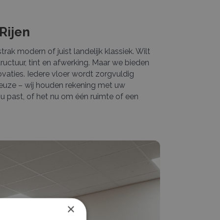
Rijen
rak modern of juist landelijk klassiek. Wilt
ructuur, tint en afwerking. Maar we bieden
vaties. Iedere vloer wordt zorgvuldig
 keuze – wij houden rekening met uw
j u past, of het nu om één ruimte of een
×