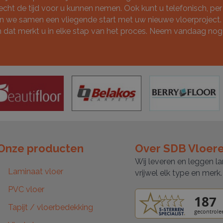
cht de tijd voor u kunnen nemen. Ook kunt u telefonisch, per 
 we samen een vliegende start met uw nieuwe vloerproject. B
n dat merkt u in elke stap van het proces. Neem vandaag nog
Onze producten
Over SDB Vloer
Wij leveren en leggen la
Laminaat vloer
vrijwel elk type en merk.
PVC vloer
Tapijt / vloerbedekking