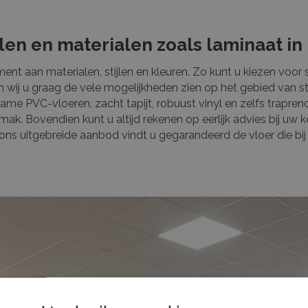
len en materialen zoals laminaat in 
nt aan materialen, stijlen en kleuren. Zo kunt u kiezen voor st
n wij u graag de vele mogelijkheden zien op het gebied van st
me PVC-vloeren, zacht tapijt, robuust vinyl en zelfs trapreno
mak. Bovendien kunt u altijd rekenen op eerlijk advies bij uw
ij ons uitgebreide aanbod vindt u gegarandeerd de vloer die bi