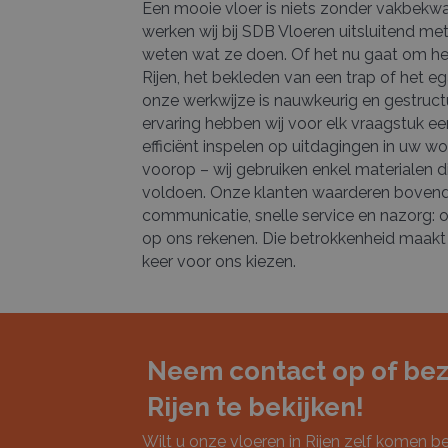
Een mooie vloer is niets zonder vakbek
werken wij bij SDB Vloeren uitsluitend me
weten wat ze doen. Of het nu gaat om he
Rijen, het bekleden van een trap of het eg
onze werkwijze is nauwkeurig en gestructu
ervaring hebben wij voor elk vraagstuk e
efficiënt inspelen op uitdagingen in uw won
voorop – wij gebruiken enkel materialen d
voldoen. Onze klanten waarderen bovend
communicatie, snelle service en nazorg: o
op ons rekenen. Die betrokkenheid maakt 
keer voor ons kiezen.
Neem contact op of bez
Rijen te bekijken!
Wilt u onze vloeren in Rijen zelf komen 