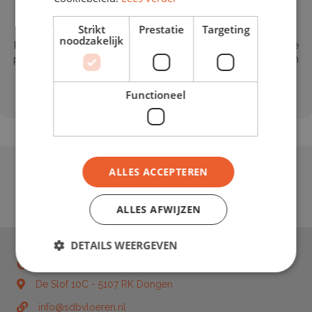
Strikt
Prestatie
Targeting
noodzakelijk
Het volledige overzicht van de richtlijnen van het onafhankelijke
platform van 5-sterrenspecialist kun je via deze link terugvinden
https://www.5sterrenspecialist.nl/richtlijnen-voor-
Functioneel
klantbeoordelingen
ALLES ACCEPTEREN
ALLES AFWIJZEN
DETAILS WEERGEVEN
Contact
De Slof 10C - 5107 RK Dongen
De Slof 10C - 5107 RK Dongen
info@sdbvloeren.nl
info@sdbvloeren.nl