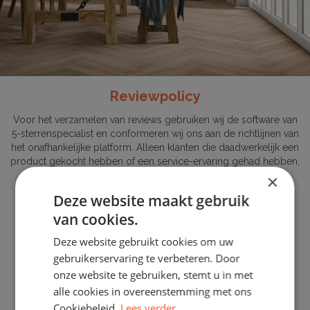
Reviewpolicy
Voor het verzamelen van reviews gebruiken wij de software van
5-sterrenspecialist en conformeren wij ons aan de richtlijnen van
het onafhankelijke platform. Alleen klanten die daadwerkelijk een
product gekocht hebben of een service-ervaring gehad hebben,
worden uitgenodigd om een review te geven via 5-
×
sterrenspecialist.
Deze website maakt gebruik
van cookies.
Deze website gebruikt cookies om uw
gebruikerservaring te verbeteren. Door
onze website te gebruiken, stemt u in met
alle cookies in overeenstemming met ons
Cookiebeleid.
Lees verder